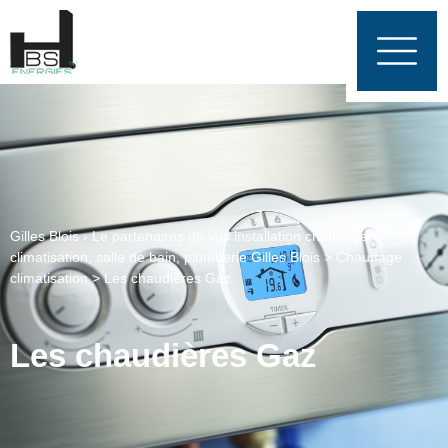
Gilles Blois › Le partenaires de vos installation chauffage,
climatisation, salle de bain, plomberie
Gilles Blois
>
Chauffage
climatisation
>
Les chaudières Gaz
Les chaudières Gaz