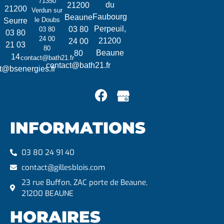
71350
du
21200
21200
Verdun sur
Faubourg
Beaune
le Doubs
Seurre
Perpeuil,
03 80
03 80
03 80
24 00
21200
24 00
21 03
80
Beaune
80
14
contact@bath21.fr
contact@bath21.fr
t@bsenergies.fr
INFORMATIONS
03 80 24 91 40
contact@gillesblois.com
23 rue Buffon, ZAC porte de Beaune,
21200 BEAUNE
HORAIRES