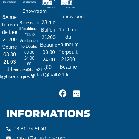
Showroom
Showroom
6A rue
23 rue
8 rue de la
Terreau
République,
15 D rue
Buffon,
de Lee
71350
du
21200
21200
Verdun sur
Faubourg
Beaune
le Doubs
Seurre
Perpeuil,
03 80
03 80
03 80
24 00
21200
24 00
21 03
80
Beaune
80
14
contact@bath21.fr
contact@bath21.fr
t@bsenergies.fr
INFORMATIONS
03 80 24 91 40
contact@gillesblois.com